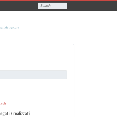
inistrazione
cedi
legati / realizzati