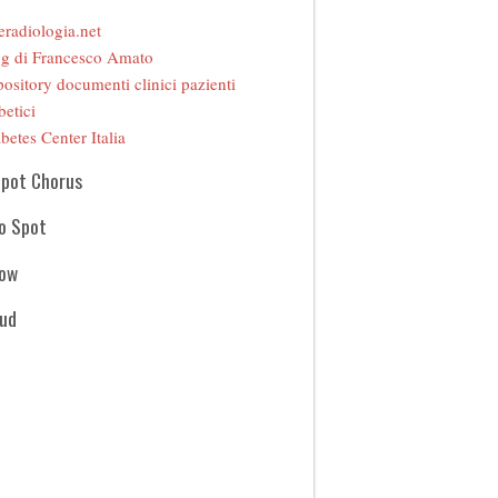
eradiologia.net
g di Francesco Amato
ository documenti clinici pazienti
betici
betes Center Italia
Spot Chorus
o Spot
how
oud