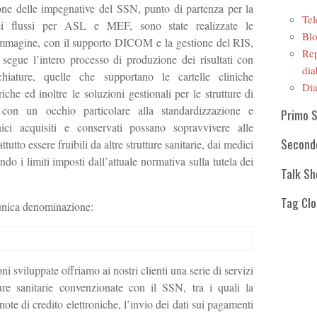
ione delle impegnative del SSN, punto di partenza per la
Tel
ei flussi per ASL e MEF, sono state realizzate le
Blo
r immagine, con il supporto DICOM e la gestione del RIS,
Rep
 segue l’intero processo di produzione dei risultati con
dia
chiature, quelle che supportano le cartelle cliniche
Dia
iche ed inoltre le soluzioni gestionali per le strutture di
ò con un occhio particolare alla standardizzazione e
Primo 
linici acquisiti e conservati possano sopravvivere alle
Second
tutto essere fruibili da altre strutture sanitarie, dai medici
tando i limiti imposti dall’attuale normativa sulla tutela dei
Talk S
Tag Cl
’unica denominazione:
ni sviluppate offriamo ai nostri clienti una serie di servizi
tture sanitarie convenzionate con il SSN, tra i quali la
 note di credito elettroniche, l’invio dei dati sui pagamenti