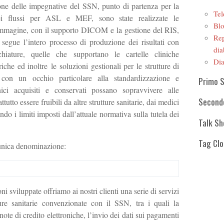
ione delle impegnative del SSN, punto di partenza per la
Tel
ei flussi per ASL e MEF, sono state realizzate le
Blo
r immagine, con il supporto DICOM e la gestione del RIS,
Rep
 segue l’intero processo di produzione dei risultati con
dia
chiature, quelle che supportano le cartelle cliniche
Dia
iche ed inoltre le soluzioni gestionali per le strutture di
ò con un occhio particolare alla standardizzazione e
Primo 
linici acquisiti e conservati possano sopravvivere alle
Second
tutto essere fruibili da altre strutture sanitarie, dai medici
tando i limiti imposti dall’attuale normativa sulla tutela dei
Talk S
Tag Cl
’unica denominazione:
ni sviluppate offriamo ai nostri clienti una serie di servizi
tture sanitarie convenzionate con il SSN, tra i quali la
 note di credito elettroniche, l’invio dei dati sui pagamenti