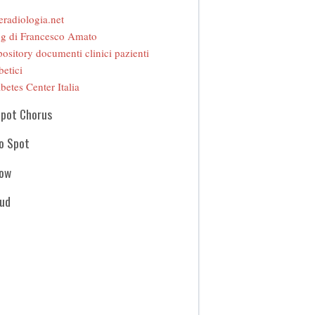
eradiologia.net
g di Francesco Amato
ository documenti clinici pazienti
betici
betes Center Italia
Spot Chorus
o Spot
how
oud