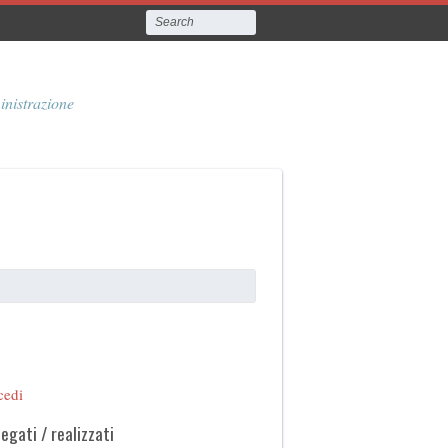
inistrazione
cedi
legati / realizzati