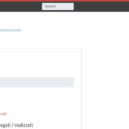
inistrazione
cedi
legati / realizzati