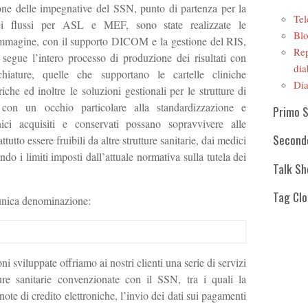
ione delle impegnative del SSN, punto di partenza per la
Tel
ei flussi per ASL e MEF, sono state realizzate le
Blo
r immagine, con il supporto DICOM e la gestione del RIS,
Rep
 segue l’intero processo di produzione dei risultati con
dia
chiature, quelle che supportano le cartelle cliniche
Dia
iche ed inoltre le soluzioni gestionali per le strutture di
ò con un occhio particolare alla standardizzazione e
Primo 
linici acquisiti e conservati possano sopravvivere alle
Second
tutto essere fruibili da altre strutture sanitarie, dai medici
tando i limiti imposti dall’attuale normativa sulla tutela dei
Talk S
Tag Cl
’unica denominazione:
ni sviluppate offriamo ai nostri clienti una serie di servizi
tture sanitarie convenzionate con il SSN, tra i quali la
 note di credito elettroniche, l’invio dei dati sui pagamenti