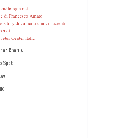
eradiologia.net
g di Francesco Amato
ository documenti clinici pazienti
betici
betes Center Italia
Spot Chorus
o Spot
how
oud