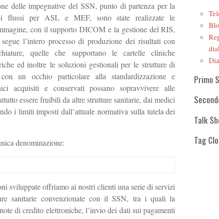
ione delle impegnative del SSN, punto di partenza per la
Tel
ei flussi per ASL e MEF, sono state realizzate le
Blo
r immagine, con il supporto DICOM e la gestione del RIS,
Rep
 segue l’intero processo di produzione dei risultati con
dia
chiature, quelle che supportano le cartelle cliniche
Dia
iche ed inoltre le soluzioni gestionali per le strutture di
ò con un occhio particolare alla standardizzazione e
Primo 
linici acquisiti e conservati possano sopravvivere alle
Second
tutto essere fruibili da altre strutture sanitarie, dai medici
tando i limiti imposti dall’attuale normativa sulla tutela dei
Talk S
Tag Cl
’unica denominazione:
ni sviluppate offriamo ai nostri clienti una serie di servizi
tture sanitarie convenzionate con il SSN, tra i quali la
 note di credito elettroniche, l’invio dei dati sui pagamenti