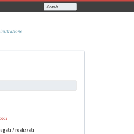
inistrazione
cedi
legati / realizzati