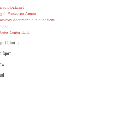
eradiologia.net
g di Francesco Amato
ository documenti clinici pazienti
betici
betes Center Italia
Spot Chorus
o Spot
how
oud