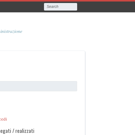
inistrazione
cedi
legati / realizzati