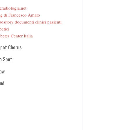
eradiologia.net
g di Francesco Amato
ository documenti clinici pazienti
betici
betes Center Italia
Spot Chorus
o Spot
how
oud