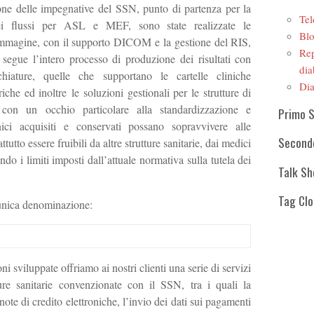
ione delle impegnative del SSN, punto di partenza per la
Tel
ei flussi per ASL e MEF, sono state realizzate le
Blo
r immagine, con il supporto DICOM e la gestione del RIS,
Rep
 segue l’intero processo di produzione dei risultati con
dia
chiature, quelle che supportano le cartelle cliniche
Dia
iche ed inoltre le soluzioni gestionali per le strutture di
ò con un occhio particolare alla standardizzazione e
Primo 
linici acquisiti e conservati possano sopravvivere alle
Second
tutto essere fruibili da altre strutture sanitarie, dai medici
tando i limiti imposti dall’attuale normativa sulla tutela dei
Talk S
Tag Cl
’unica denominazione:
ni sviluppate offriamo ai nostri clienti una serie di servizi
tture sanitarie convenzionate con il SSN, tra i quali la
 note di credito elettroniche, l’invio dei dati sui pagamenti