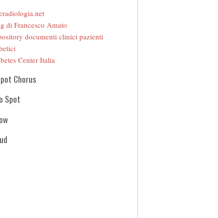
eradiologia.net
g di Francesco Amato
ository documenti clinici pazienti
betici
betes Center Italia
Spot Chorus
o Spot
how
oud