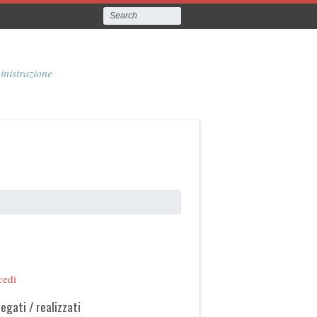
inistrazione
cedi
legati / realizzati