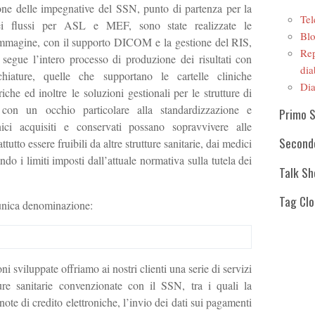
ione delle impegnative del SSN, punto di partenza per la
Tel
ei flussi per ASL e MEF, sono state realizzate le
Blo
r immagine, con il supporto DICOM e la gestione del RIS,
Rep
 segue l’intero processo di produzione dei risultati con
dia
chiature, quelle che supportano le cartelle cliniche
Dia
iche ed inoltre le soluzioni gestionali per le strutture di
ò con un occhio particolare alla standardizzazione e
Primo 
linici acquisiti e conservati possano sopravvivere alle
Second
tutto essere fruibili da altre strutture sanitarie, dai medici
tando i limiti imposti dall’attuale normativa sulla tutela dei
Talk S
Tag Cl
’unica denominazione:
ni sviluppate offriamo ai nostri clienti una serie di servizi
tture sanitarie convenzionate con il SSN, tra i quali la
 note di credito elettroniche, l’invio dei dati sui pagamenti