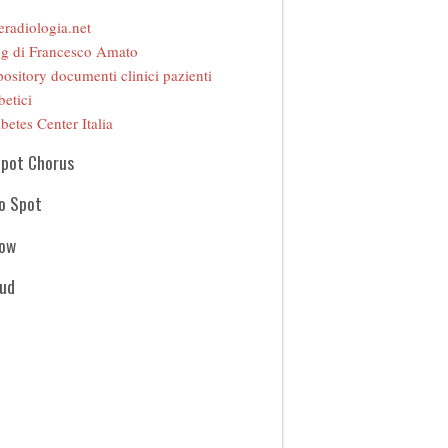
eradiologia.net
g di Francesco Amato
ository documenti clinici pazienti
betici
betes Center Italia
Spot Chorus
o Spot
how
oud