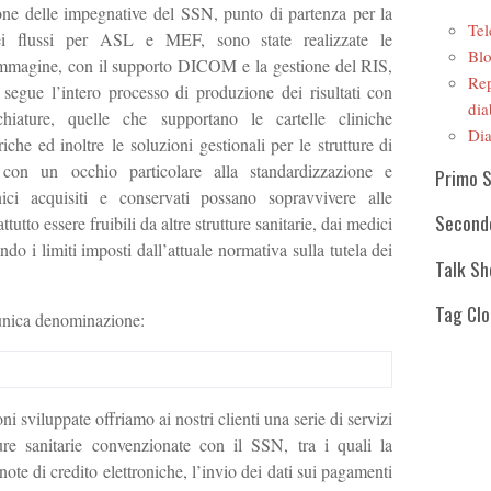
ione delle impegnative del SSN, punto di partenza per la
Tel
ei flussi per ASL e MEF, sono state realizzate le
Blo
r immagine, con il supporto DICOM e la gestione del RIS,
Rep
 segue l’intero processo di produzione dei risultati con
dia
chiature, quelle che supportano le cartelle cliniche
Dia
iche ed inoltre le soluzioni gestionali per le strutture di
ò con un occhio particolare alla standardizzazione e
Primo 
linici acquisiti e conservati possano sopravvivere alle
Second
tutto essere fruibili da altre strutture sanitarie, dai medici
tando i limiti imposti dall’attuale normativa sulla tutela dei
Talk S
Tag Cl
’unica denominazione:
ni sviluppate offriamo ai nostri clienti una serie di servizi
tture sanitarie convenzionate con il SSN, tra i quali la
 note di credito elettroniche, l’invio dei dati sui pagamenti