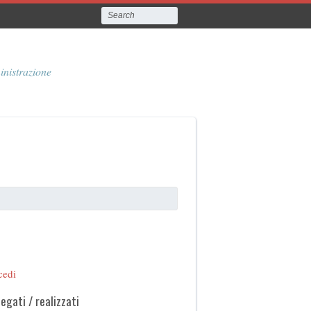
inistrazione
cedi
legati / realizzati