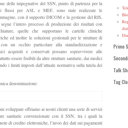
ione delle impegnative del SSN, punto di partenza per la
Tel
ei flussi per ASL e MEF, sono state realizzate le
Blo
r immagine, con il supporto DICOM e la gestione del RIS,
Rep
 segue l’intero processo di produzione dei risultati con
dia
chiature, quelle che supportano le cartelle cliniche
Dia
iche ed inoltre le soluzioni gestionali per le strutture di
ò con un occhio particolare alla standardizzazione e
Primo 
linici acquisiti e conservati possano sopravvivere alle
Second
tutto essere fruibili da altre strutture sanitarie, dai medici
tando i limiti imposti dall’attuale normativa sulla tutela dei
Talk S
Tag Cl
’unica denominazione:
ni sviluppate offriamo ai nostri clienti una serie di servizi
tture sanitarie convenzionate con il SSN, tra i quali la
 note di credito elettroniche, l’invio dei dati sui pagamenti