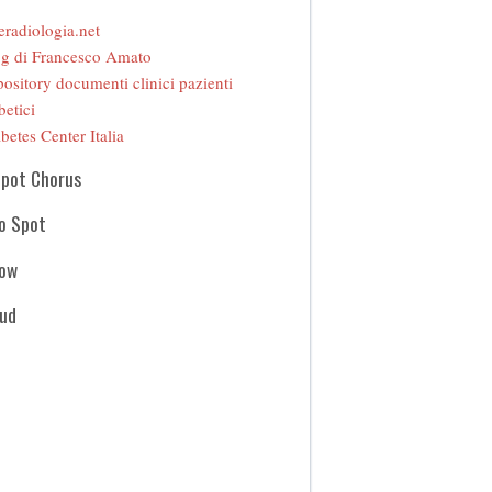
eradiologia.net
g di Francesco Amato
ository documenti clinici pazienti
betici
betes Center Italia
Spot Chorus
o Spot
how
oud