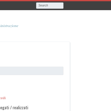
inistrazione
cedi
legati / realizzati