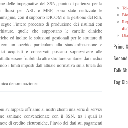
ione delle impegnative del SSN, punto di partenza per la
Tel
ei flussi per ASL e MEF, sono state realizzate le
Blo
r immagine, con il supporto DICOM e la gestione del RIS,
Rep
 segue l’intero processo di produzione dei risultati con
dia
chiature, quelle che supportano le cartelle cliniche
Dia
iche ed inoltre le soluzioni gestionali per le strutture di
ò con un occhio particolare alla standardizzazione e
Primo 
linici acquisiti e conservati possano sopravvivere alle
Second
tutto essere fruibili da altre strutture sanitarie, dai medici
tando i limiti imposti dall’attuale normativa sulla tutela dei
Talk S
Tag Cl
’unica denominazione:
ni sviluppate offriamo ai nostri clienti una serie di servizi
tture sanitarie convenzionate con il SSN, tra i quali la
 note di credito elettroniche, l’invio dei dati sui pagamenti