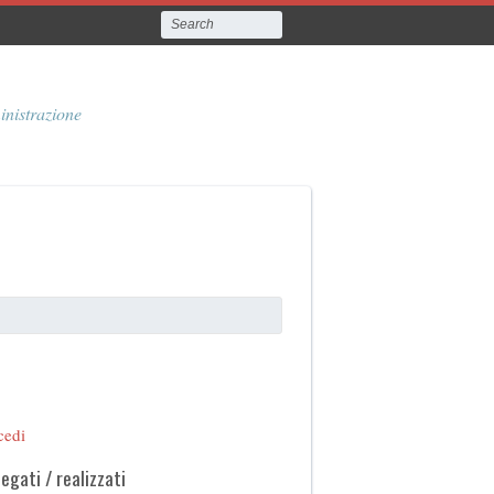
inistrazione
cedi
legati / realizzati