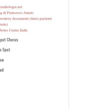
eradiologia.net
g di Francesco Amato
ository documenti clinici pazienti
betici
betes Center Italia
Spot Chorus
o Spot
how
oud