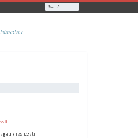
inistrazione
cedi
legati / realizzati