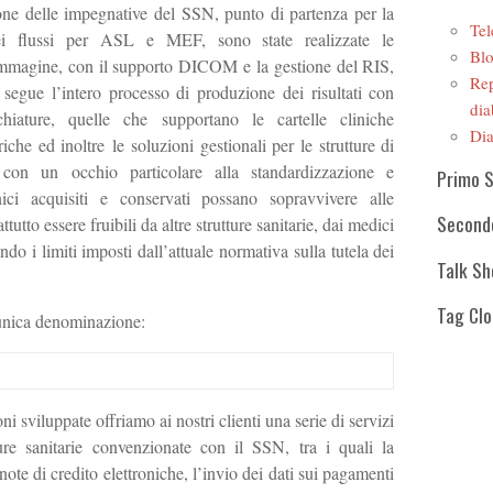
ione delle impegnative del SSN, punto di partenza per la
Tel
ei flussi per ASL e MEF, sono state realizzate le
Blo
r immagine, con il supporto DICOM e la gestione del RIS,
Rep
 segue l’intero processo di produzione dei risultati con
dia
chiature, quelle che supportano le cartelle cliniche
Dia
iche ed inoltre le soluzioni gestionali per le strutture di
ò con un occhio particolare alla standardizzazione e
Primo 
linici acquisiti e conservati possano sopravvivere alle
Second
tutto essere fruibili da altre strutture sanitarie, dai medici
tando i limiti imposti dall’attuale normativa sulla tutela dei
Talk S
Tag Cl
’unica denominazione:
ni sviluppate offriamo ai nostri clienti una serie di servizi
tture sanitarie convenzionate con il SSN, tra i quali la
 note di credito elettroniche, l’invio dei dati sui pagamenti