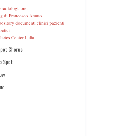
eradiologia.net
g di Francesco Amato
ository documenti clinici pazienti
betici
betes Center Italia
Spot Chorus
o Spot
how
oud