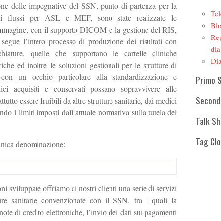
ione delle impegnative del SSN, punto di partenza per la
Tel
ei flussi per ASL e MEF, sono state realizzate le
Blo
r immagine, con il supporto DICOM e la gestione del RIS,
Rep
 segue l’intero processo di produzione dei risultati con
dia
chiature, quelle che supportano le cartelle cliniche
Dia
iche ed inoltre le soluzioni gestionali per le strutture di
ò con un occhio particolare alla standardizzazione e
Primo 
linici acquisiti e conservati possano sopravvivere alle
Second
tutto essere fruibili da altre strutture sanitarie, dai medici
tando i limiti imposti dall’attuale normativa sulla tutela dei
Talk S
Tag Cl
’unica denominazione:
ni sviluppate offriamo ai nostri clienti una serie di servizi
tture sanitarie convenzionate con il SSN, tra i quali la
 note di credito elettroniche, l’invio dei dati sui pagamenti