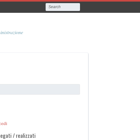
inistrazione
cedi
legati / realizzati