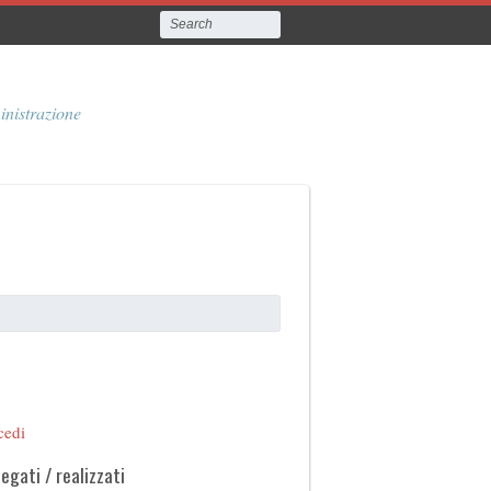
inistrazione
cedi
legati / realizzati