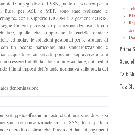
ione delle impegnative del SSN, punto di partenza per la
Tel
ei flussi per ASL e MEF, sono state realizzate le
Blo
r immagine, con il supporto DICOM e la gestione del RIS,
Rep
 segue l’intero processo di produzione dei risultati con
dia
chiature, quelle che supportano le cartelle cliniche
Dia
iche ed inoltre le soluzioni gestionali per le strutture di
ò con un occhio particolare alla standardizzazione e
Primo 
linici acquisiti e conservati possano sopravvivere alle
Second
tutto essere fruibili da altre strutture sanitarie, dai medici
tando i limiti imposti dall’attuale normativa sulla tutela dei
Talk S
Tag Cl
’unica denominazione:
ni sviluppate offriamo ai nostri clienti una serie di servizi
tture sanitarie convenzionate con il SSN, tra i quali la
 note di credito elettroniche, l’invio dei dati sui pagamenti