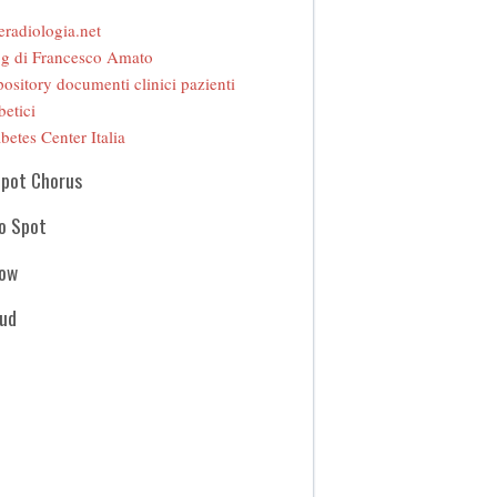
eradiologia.net
g di Francesco Amato
ository documenti clinici pazienti
betici
betes Center Italia
Spot Chorus
o Spot
how
oud