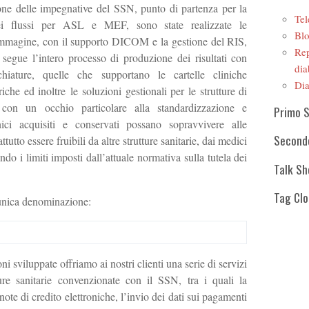
ione delle impegnative del SSN, punto di partenza per la
Tel
ei flussi per ASL e MEF, sono state realizzate le
Blo
r immagine, con il supporto DICOM e la gestione del RIS,
Rep
 segue l’intero processo di produzione dei risultati con
dia
chiature, quelle che supportano le cartelle cliniche
Dia
iche ed inoltre le soluzioni gestionali per le strutture di
ò con un occhio particolare alla standardizzazione e
Primo 
linici acquisiti e conservati possano sopravvivere alle
Second
tutto essere fruibili da altre strutture sanitarie, dai medici
tando i limiti imposti dall’attuale normativa sulla tutela dei
Talk S
Tag Cl
’unica denominazione:
ni sviluppate offriamo ai nostri clienti una serie di servizi
tture sanitarie convenzionate con il SSN, tra i quali la
 note di credito elettroniche, l’invio dei dati sui pagamenti