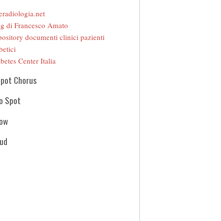
eradiologia.net
g di Francesco Amato
ository documenti clinici pazienti
betici
betes Center Italia
Spot Chorus
o Spot
how
oud