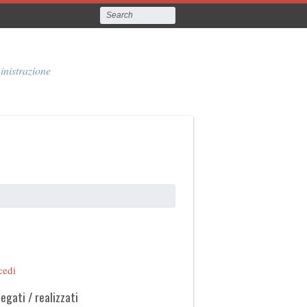
inistrazione
cedi
legati / realizzati