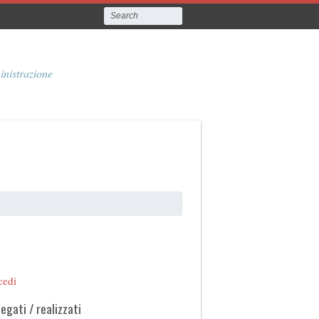
inistrazione
cedi
legati / realizzati