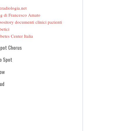
eradiologia.net
g di Francesco Amato
ository documenti clinici pazienti
betici
betes Center Italia
Spot Chorus
o Spot
how
oud