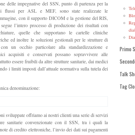
ione delle impegnative del SSN, punto di partenza per la
Tel
ei flussi per ASL e MEF, sono state realizzate le
Blo
r immagine, con il supporto DICOM e la gestione del RIS,
Rep
 segue l’intero processo di produzione dei risultati con
dia
chiature, quelle che supportano le cartelle cliniche
Dia
iche ed inoltre le soluzioni gestionali per le strutture di
ò con un occhio particolare alla standardizzazione e
Primo 
linici acquisiti e conservati possano sopravvivere alle
Second
tutto essere fruibili da altre strutture sanitarie, dai medici
tando i limiti imposti dall’attuale normativa sulla tutela dei
Talk S
Tag Cl
’unica denominazione:
ni sviluppate offriamo ai nostri clienti una serie di servizi
tture sanitarie convenzionate con il SSN, tra i quali la
 note di credito elettroniche, l’invio dei dati sui pagamenti