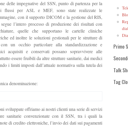
ione delle impegnative del SSN, punto di partenza per la
Tel
ei flussi per ASL e MEF, sono state realizzate le
Blo
r immagine, con il supporto DICOM e la gestione del RIS,
Rep
 segue l’intero processo di produzione dei risultati con
dia
chiature, quelle che supportano le cartelle cliniche
Dia
iche ed inoltre le soluzioni gestionali per le strutture di
ò con un occhio particolare alla standardizzazione e
Primo 
linici acquisiti e conservati possano sopravvivere alle
Second
tutto essere fruibili da altre strutture sanitarie, dai medici
tando i limiti imposti dall’attuale normativa sulla tutela dei
Talk S
Tag Cl
’unica denominazione:
ni sviluppate offriamo ai nostri clienti una serie di servizi
tture sanitarie convenzionate con il SSN, tra i quali la
 note di credito elettroniche, l’invio dei dati sui pagamenti