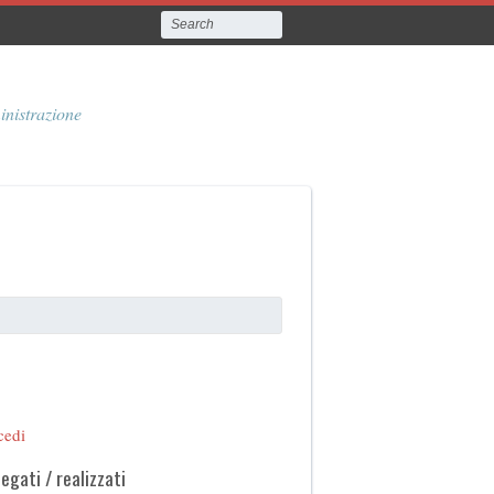
inistrazione
cedi
legati / realizzati