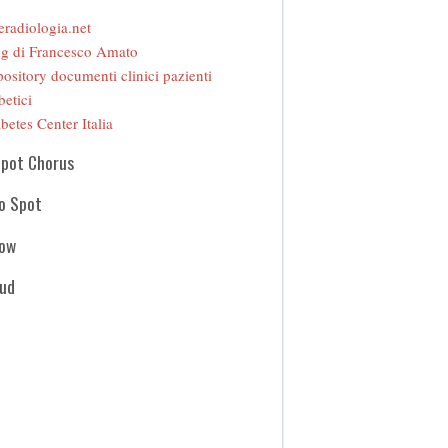
eradiologia.net
g di Francesco Amato
ository documenti clinici pazienti
betici
betes Center Italia
Spot Chorus
o Spot
how
oud