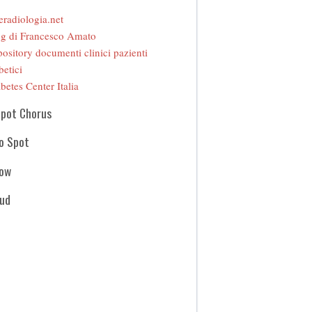
eradiologia.net
g di Francesco Amato
ository documenti clinici pazienti
betici
betes Center Italia
Spot Chorus
o Spot
how
oud