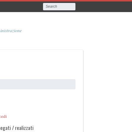
inistrazione
cedi
legati / realizzati