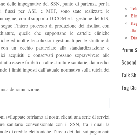
ione delle impegnative del SSN, punto di partenza per la
Tel
ei flussi per ASL e MEF, sono state realizzate le
Blo
r immagine, con il supporto DICOM e la gestione del RIS,
Rep
 segue l’intero processo di produzione dei risultati con
dia
chiature, quelle che supportano le cartelle cliniche
Dia
iche ed inoltre le soluzioni gestionali per le strutture di
ò con un occhio particolare alla standardizzazione e
Primo 
linici acquisiti e conservati possano sopravvivere alle
Second
tutto essere fruibili da altre strutture sanitarie, dai medici
tando i limiti imposti dall’attuale normativa sulla tutela dei
Talk S
Tag Cl
’unica denominazione:
ni sviluppate offriamo ai nostri clienti una serie di servizi
tture sanitarie convenzionate con il SSN, tra i quali la
 note di credito elettroniche, l’invio dei dati sui pagamenti