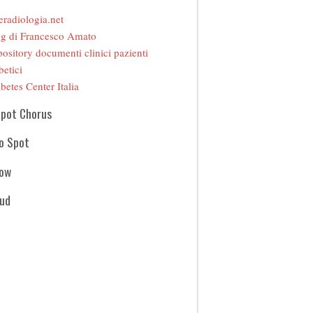
eradiologia.net
g di Francesco Amato
ository documenti clinici pazienti
betici
betes Center Italia
Spot Chorus
o Spot
how
oud