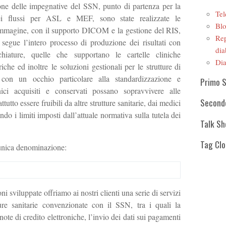
ione delle impegnative del SSN, punto di partenza per la
Tel
ei flussi per ASL e MEF, sono state realizzate le
Blo
r immagine, con il supporto DICOM e la gestione del RIS,
Rep
 segue l’intero processo di produzione dei risultati con
dia
chiature, quelle che supportano le cartelle cliniche
Dia
iche ed inoltre le soluzioni gestionali per le strutture di
ò con un occhio particolare alla standardizzazione e
Primo 
linici acquisiti e conservati possano sopravvivere alle
Second
tutto essere fruibili da altre strutture sanitarie, dai medici
tando i limiti imposti dall’attuale normativa sulla tutela dei
Talk S
Tag Cl
’unica denominazione:
ni sviluppate offriamo ai nostri clienti una serie di servizi
tture sanitarie convenzionate con il SSN, tra i quali la
 note di credito elettroniche, l’invio dei dati sui pagamenti