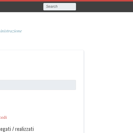
inistrazione
cedi
legati / realizzati