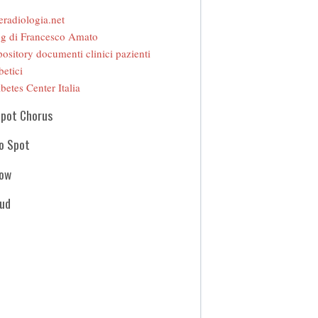
eradiologia.net
g di Francesco Amato
ository documenti clinici pazienti
betici
betes Center Italia
Spot Chorus
o Spot
how
oud