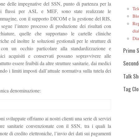
ione delle impegnative del SSN, punto di partenza per la
Tel
ei flussi per ASL e MEF, sono state realizzate le
Blo
r immagine, con il supporto DICOM e la gestione del RIS,
Rep
 segue l’intero processo di produzione dei risultati con
dia
chiature, quelle che supportano le cartelle cliniche
Dia
iche ed inoltre le soluzioni gestionali per le strutture di
ò con un occhio particolare alla standardizzazione e
Primo 
linici acquisiti e conservati possano sopravvivere alle
Second
tutto essere fruibili da altre strutture sanitarie, dai medici
tando i limiti imposti dall’attuale normativa sulla tutela dei
Talk S
Tag Cl
’unica denominazione:
ni sviluppate offriamo ai nostri clienti una serie di servizi
tture sanitarie convenzionate con il SSN, tra i quali la
 note di credito elettroniche, l’invio dei dati sui pagamenti