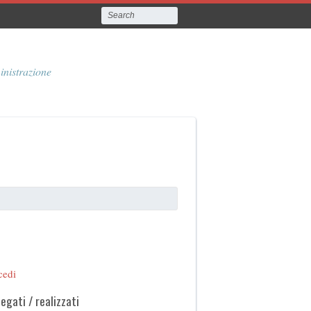
inistrazione
cedi
legati / realizzati