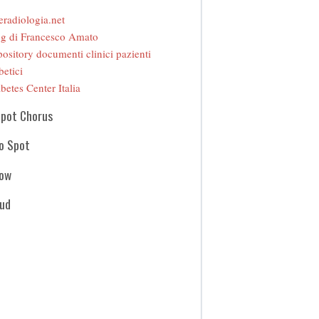
eradiologia.net
g di Francesco Amato
ository documenti clinici pazienti
betici
betes Center Italia
Spot Chorus
o Spot
how
oud