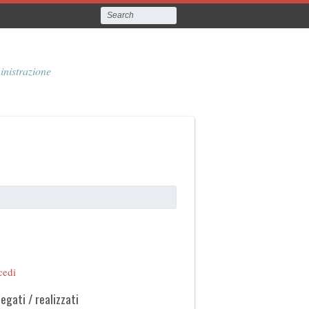
inistrazione
cedi
legati / realizzati