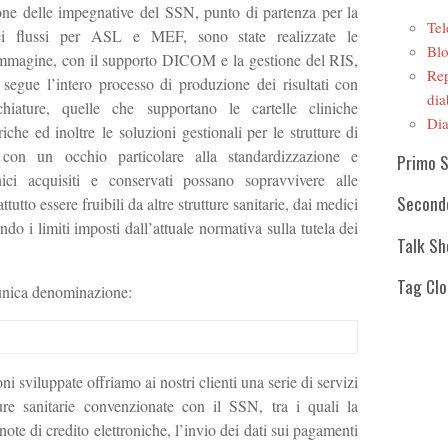
ione delle impegnative del SSN, punto di partenza per la
Tel
ei flussi per ASL e MEF, sono state realizzate le
Blo
r immagine, con il supporto DICOM e la gestione del RIS,
Rep
 segue l’intero processo di produzione dei risultati con
dia
chiature, quelle che supportano le cartelle cliniche
Dia
iche ed inoltre le soluzioni gestionali per le strutture di
ò con un occhio particolare alla standardizzazione e
Primo 
linici acquisiti e conservati possano sopravvivere alle
Second
tutto essere fruibili da altre strutture sanitarie, dai medici
tando i limiti imposti dall’attuale normativa sulla tutela dei
Talk S
Tag Cl
’unica denominazione:
ni sviluppate offriamo ai nostri clienti una serie di servizi
tture sanitarie convenzionate con il SSN, tra i quali la
 note di credito elettroniche, l’invio dei dati sui pagamenti