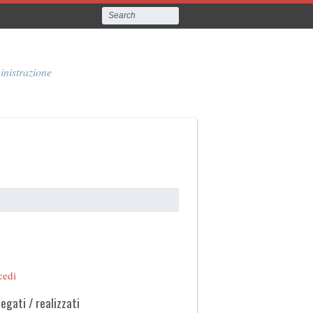
inistrazione
cedi
legati / realizzati