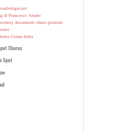
eradiologia.net
g di Francesco Amato
ository documenti clinici pazienti
betici
betes Center Italia
Spot Chorus
o Spot
how
oud