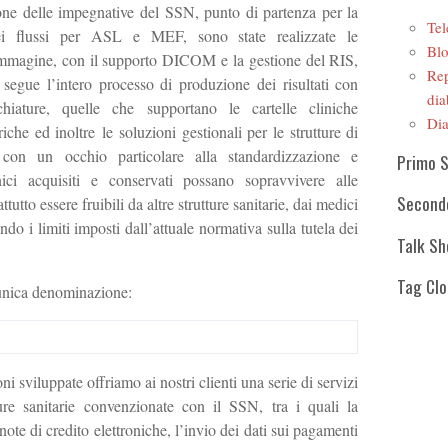
ione delle impegnative del SSN, punto di partenza per la
Tel
ei flussi per ASL e MEF, sono state realizzate le
Blo
r immagine, con il supporto DICOM e la gestione del RIS,
Rep
 segue l’intero processo di produzione dei risultati con
dia
chiature, quelle che supportano le cartelle cliniche
Dia
iche ed inoltre le soluzioni gestionali per le strutture di
ò con un occhio particolare alla standardizzazione e
Primo 
linici acquisiti e conservati possano sopravvivere alle
Second
tutto essere fruibili da altre strutture sanitarie, dai medici
tando i limiti imposti dall’attuale normativa sulla tutela dei
Talk S
Tag Cl
’unica denominazione:
ni sviluppate offriamo ai nostri clienti una serie di servizi
tture sanitarie convenzionate con il SSN, tra i quali la
 note di credito elettroniche, l’invio dei dati sui pagamenti