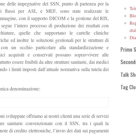
ione delle impegnative del SSN, punto di partenza per la
Tel
ei flussi per ASL e MEF, sono state realizzate le
Blo
r immagine, con il supporto DICOM e la gestione del RIS,
Rep
 segue l’intero processo di produzione dei risultati con
dia
chiature, quelle che supportano le cartelle cliniche
Dia
iche ed inoltre le soluzioni gestionali per le strutture di
ò con un occhio particolare alla standardizzazione e
Primo 
linici acquisiti e conservati possano sopravvivere alle
Second
tutto essere fruibili da altre strutture sanitarie, dai medici
tando i limiti imposti dall’attuale normativa sulla tutela dei
Talk S
Tag Cl
’unica denominazione:
ni sviluppate offriamo ai nostri clienti una serie di servizi
tture sanitarie convenzionate con il SSN, tra i quali la
 note di credito elettroniche, l’invio dei dati sui pagamenti