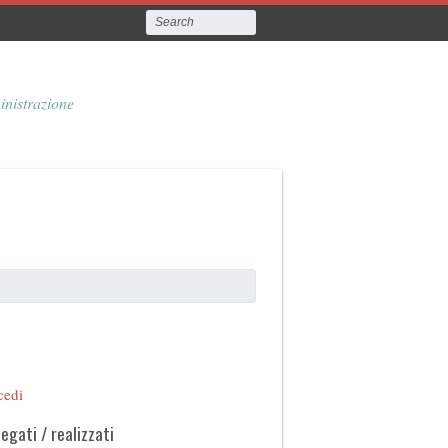
inistrazione
cedi
legati / realizzati