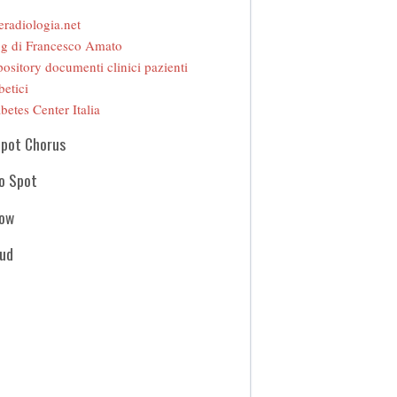
eradiologia.net
g di Francesco Amato
ository documenti clinici pazienti
betici
betes Center Italia
Spot Chorus
o Spot
how
oud