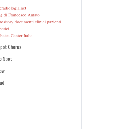
eradiologia.net
g di Francesco Amato
ository documenti clinici pazienti
betici
betes Center Italia
Spot Chorus
o Spot
how
oud