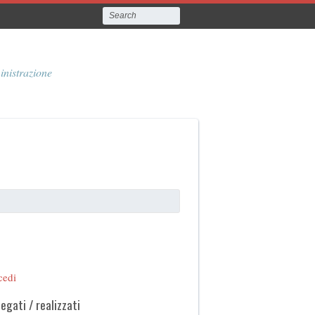
inistrazione
cedi
legati / realizzati