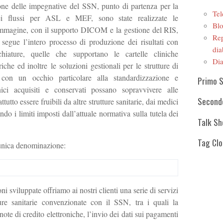
ione delle impegnative del SSN, punto di partenza per la
Tel
ei flussi per ASL e MEF, sono state realizzate le
Blo
r immagine, con il supporto DICOM e la gestione del RIS,
Rep
 segue l’intero processo di produzione dei risultati con
dia
chiature, quelle che supportano le cartelle cliniche
Dia
iche ed inoltre le soluzioni gestionali per le strutture di
ò con un occhio particolare alla standardizzazione e
Primo 
linici acquisiti e conservati possano sopravvivere alle
Second
tutto essere fruibili da altre strutture sanitarie, dai medici
tando i limiti imposti dall’attuale normativa sulla tutela dei
Talk S
Tag Cl
’unica denominazione:
ni sviluppate offriamo ai nostri clienti una serie di servizi
tture sanitarie convenzionate con il SSN, tra i quali la
 note di credito elettroniche, l’invio dei dati sui pagamenti