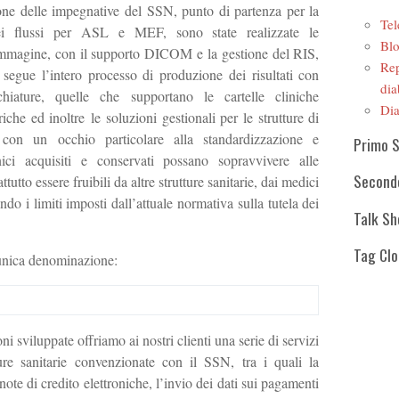
ione delle impegnative del SSN, punto di partenza per la
Tel
ei flussi per ASL e MEF, sono state realizzate le
Blo
r immagine, con il supporto DICOM e la gestione del RIS,
Rep
 segue l’intero processo di produzione dei risultati con
dia
chiature, quelle che supportano le cartelle cliniche
Dia
iche ed inoltre le soluzioni gestionali per le strutture di
ò con un occhio particolare alla standardizzazione e
Primo 
linici acquisiti e conservati possano sopravvivere alle
Second
tutto essere fruibili da altre strutture sanitarie, dai medici
tando i limiti imposti dall’attuale normativa sulla tutela dei
Talk S
Tag Cl
’unica denominazione:
ni sviluppate offriamo ai nostri clienti una serie di servizi
tture sanitarie convenzionate con il SSN, tra i quali la
 note di credito elettroniche, l’invio dei dati sui pagamenti