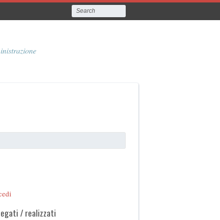
inistrazione
cedi
legati / realizzati