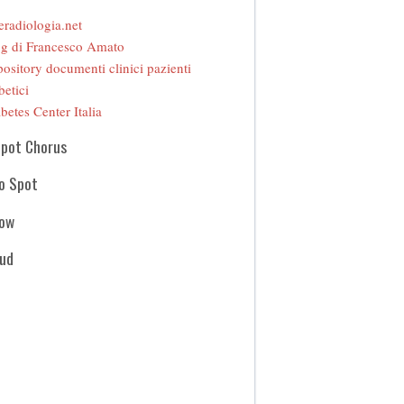
eradiologia.net
g di Francesco Amato
ository documenti clinici pazienti
betici
betes Center Italia
Spot Chorus
o Spot
how
oud