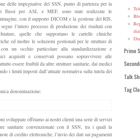
ione delle impegnative del SSN, punto di partenza per la
Tel
ei flussi per ASL e MEF, sono state realizzate le
Blo
r immagine, con il supporto DICOM e la gestione del RIS,
Rep
 segue l’intero processo di produzione dei risultati con
dia
chiature, quelle che supportano le cartelle cliniche
Dia
iche ed inoltre le soluzioni gestionali per le strutture di
ò con un occhio particolare alla standardizzazione e
Primo 
linici acquisiti e conservati possano sopravvivere alle
Second
tutto essere fruibili da altre strutture sanitarie, dai medici
tando i limiti imposti dall’attuale normativa sulla tutela dei
Talk S
Tag Cl
’unica denominazione:
ni sviluppate offriamo ai nostri clienti una serie di servizi
tture sanitarie convenzionate con il SSN, tra i quali la
 note di credito elettroniche, l’invio dei dati sui pagamenti