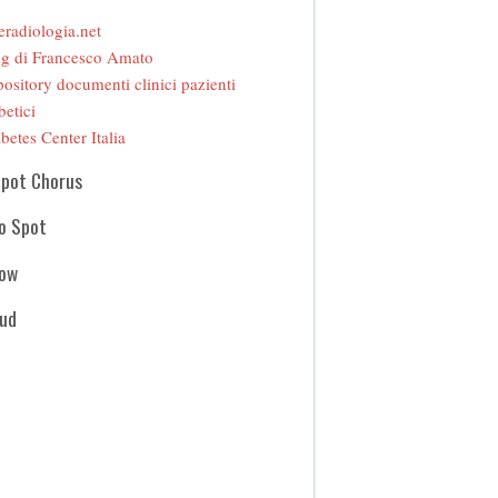
eradiologia.net
g di Francesco Amato
ository documenti clinici pazienti
betici
betes Center Italia
Spot Chorus
o Spot
how
oud