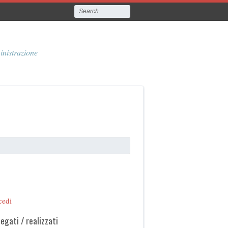
inistrazione
cedi
legati / realizzati