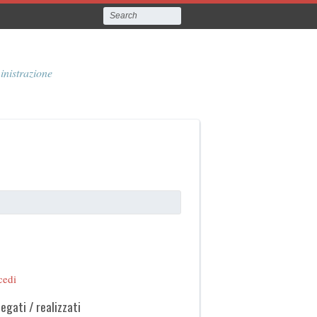
inistrazione
cedi
legati / realizzati