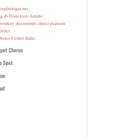
eradiologia.net
g di Francesco Amato
ository documenti clinici pazienti
betici
betes Center Italia
Spot Chorus
o Spot
how
oud