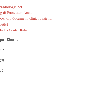
eradiologia.net
g di Francesco Amato
ository documenti clinici pazienti
betici
betes Center Italia
Spot Chorus
o Spot
how
oud