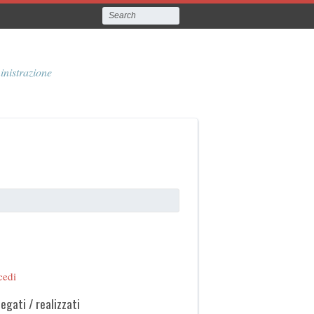
inistrazione
cedi
legati / realizzati