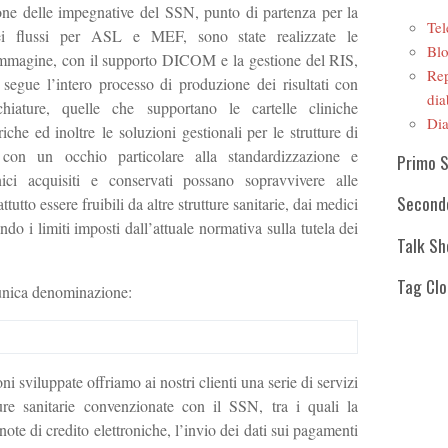
ione delle impegnative del SSN, punto di partenza per la
Tel
ei flussi per ASL e MEF, sono state realizzate le
Blo
r immagine, con il supporto DICOM e la gestione del RIS,
Rep
 segue l’intero processo di produzione dei risultati con
dia
chiature, quelle che supportano le cartelle cliniche
Dia
iche ed inoltre le soluzioni gestionali per le strutture di
ò con un occhio particolare alla standardizzazione e
Primo 
linici acquisiti e conservati possano sopravvivere alle
Second
tutto essere fruibili da altre strutture sanitarie, dai medici
tando i limiti imposti dall’attuale normativa sulla tutela dei
Talk S
Tag Cl
’unica denominazione:
ni sviluppate offriamo ai nostri clienti una serie di servizi
tture sanitarie convenzionate con il SSN, tra i quali la
 note di credito elettroniche, l’invio dei dati sui pagamenti