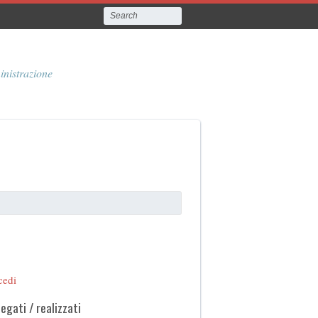
inistrazione
cedi
legati / realizzati