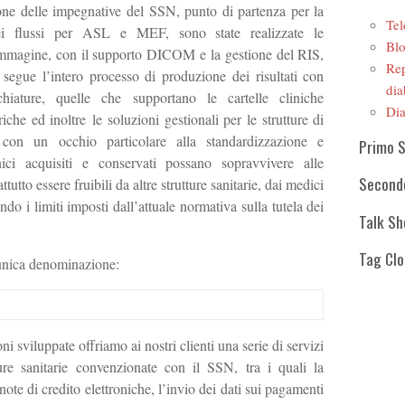
ione delle impegnative del SSN, punto di partenza per la
Tel
ei flussi per ASL e MEF, sono state realizzate le
Blo
r immagine, con il supporto DICOM e la gestione del RIS,
Rep
 segue l’intero processo di produzione dei risultati con
dia
chiature, quelle che supportano le cartelle cliniche
Dia
iche ed inoltre le soluzioni gestionali per le strutture di
ò con un occhio particolare alla standardizzazione e
Primo 
linici acquisiti e conservati possano sopravvivere alle
Second
tutto essere fruibili da altre strutture sanitarie, dai medici
tando i limiti imposti dall’attuale normativa sulla tutela dei
Talk S
Tag Cl
’unica denominazione:
ni sviluppate offriamo ai nostri clienti una serie di servizi
tture sanitarie convenzionate con il SSN, tra i quali la
 note di credito elettroniche, l’invio dei dati sui pagamenti