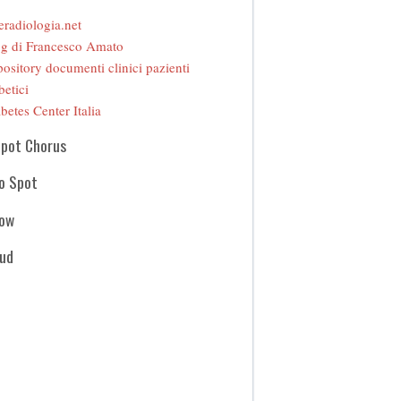
eradiologia.net
g di Francesco Amato
ository documenti clinici pazienti
betici
betes Center Italia
Spot Chorus
o Spot
how
oud