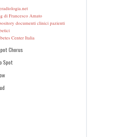
eradiologia.net
g di Francesco Amato
ository documenti clinici pazienti
betici
betes Center Italia
Spot Chorus
o Spot
how
oud