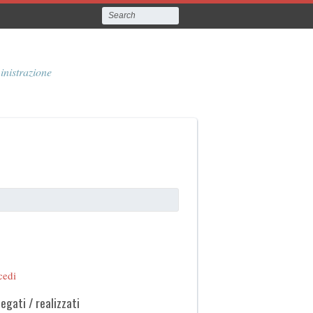
inistrazione
cedi
legati / realizzati