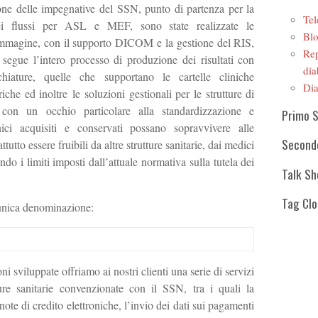
ione delle impegnative del SSN, punto di partenza per la
Tel
ei flussi per ASL e MEF, sono state realizzate le
Blo
r immagine, con il supporto DICOM e la gestione del RIS,
Rep
 segue l’intero processo di produzione dei risultati con
dia
chiature, quelle che supportano le cartelle cliniche
Dia
iche ed inoltre le soluzioni gestionali per le strutture di
ò con un occhio particolare alla standardizzazione e
Primo 
linici acquisiti e conservati possano sopravvivere alle
Second
tutto essere fruibili da altre strutture sanitarie, dai medici
tando i limiti imposti dall’attuale normativa sulla tutela dei
Talk S
Tag Cl
’unica denominazione:
ni sviluppate offriamo ai nostri clienti una serie di servizi
tture sanitarie convenzionate con il SSN, tra i quali la
 note di credito elettroniche, l’invio dei dati sui pagamenti