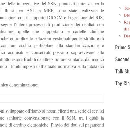
ione delle impegnative del SSN, punto di partenza per la
Tel
ei flussi per ASL e MEF, sono state realizzate le
Blo
r immagine, con il supporto DICOM e la gestione del RIS,
Rep
 segue l’intero processo di produzione dei risultati con
dia
chiature, quelle che supportano le cartelle cliniche
Dia
iche ed inoltre le soluzioni gestionali per le strutture di
ò con un occhio particolare alla standardizzazione e
Primo 
linici acquisiti e conservati possano sopravvivere alle
Second
tutto essere fruibili da altre strutture sanitarie, dai medici
tando i limiti imposti dall’attuale normativa sulla tutela dei
Talk S
Tag Cl
’unica denominazione:
ni sviluppate offriamo ai nostri clienti una serie di servizi
tture sanitarie convenzionate con il SSN, tra i quali la
 note di credito elettroniche, l’invio dei dati sui pagamenti