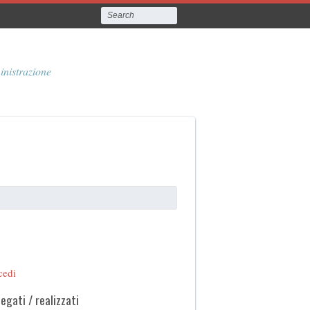
inistrazione
cedi
legati / realizzati