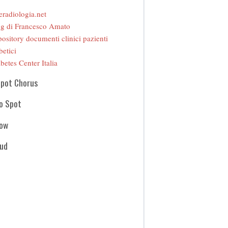
eradiologia.net
g di Francesco Amato
ository documenti clinici pazienti
betici
betes Center Italia
Spot Chorus
o Spot
how
oud