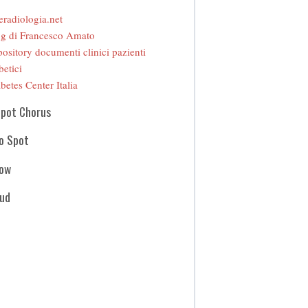
eradiologia.net
g di Francesco Amato
ository documenti clinici pazienti
betici
betes Center Italia
Spot Chorus
o Spot
how
oud