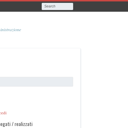
inistrazione
cedi
legati / realizzati