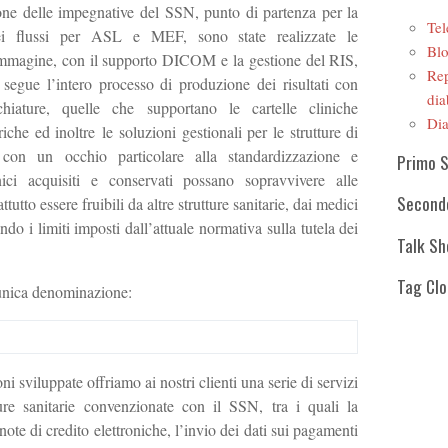
ione delle impegnative del SSN, punto di partenza per la
Tel
ei flussi per ASL e MEF, sono state realizzate le
Blo
r immagine, con il supporto DICOM e la gestione del RIS,
Rep
 segue l’intero processo di produzione dei risultati con
dia
chiature, quelle che supportano le cartelle cliniche
Dia
iche ed inoltre le soluzioni gestionali per le strutture di
ò con un occhio particolare alla standardizzazione e
Primo 
linici acquisiti e conservati possano sopravvivere alle
Second
tutto essere fruibili da altre strutture sanitarie, dai medici
tando i limiti imposti dall’attuale normativa sulla tutela dei
Talk S
Tag Cl
’unica denominazione:
ni sviluppate offriamo ai nostri clienti una serie di servizi
tture sanitarie convenzionate con il SSN, tra i quali la
 note di credito elettroniche, l’invio dei dati sui pagamenti