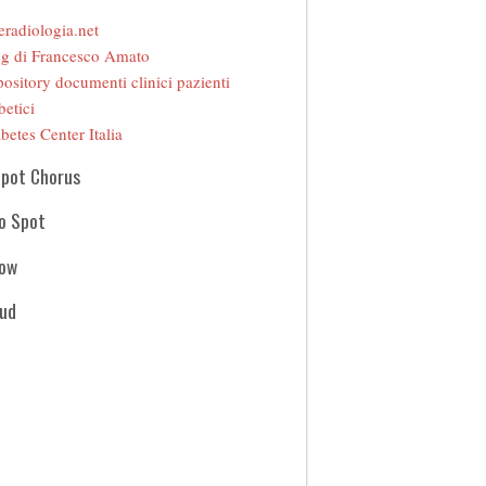
eradiologia.net
g di Francesco Amato
ository documenti clinici pazienti
betici
betes Center Italia
Spot Chorus
o Spot
how
oud