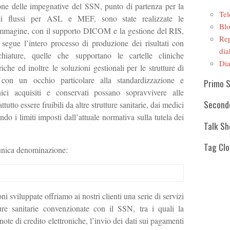
ione delle impegnative del SSN, punto di partenza per la
Tel
ei flussi per ASL e MEF, sono state realizzate le
Blo
r immagine, con il supporto DICOM e la gestione del RIS,
Rep
 segue l’intero processo di produzione dei risultati con
dia
chiature, quelle che supportano le cartelle cliniche
Dia
iche ed inoltre le soluzioni gestionali per le strutture di
ò con un occhio particolare alla standardizzazione e
Primo 
linici acquisiti e conservati possano sopravvivere alle
Second
tutto essere fruibili da altre strutture sanitarie, dai medici
tando i limiti imposti dall’attuale normativa sulla tutela dei
Talk S
Tag Cl
’unica denominazione:
ni sviluppate offriamo ai nostri clienti una serie di servizi
tture sanitarie convenzionate con il SSN, tra i quali la
 note di credito elettroniche, l’invio dei dati sui pagamenti