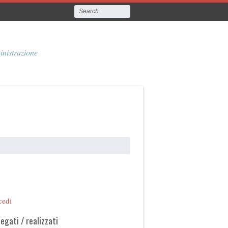
inistrazione
cedi
legati / realizzati